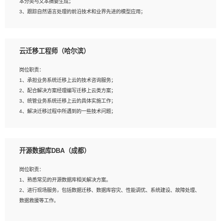
本分类与文本摘要生成；
5、沟通表达能力强，具备团队协作能力。
3、跟踪自然语言处理的前沿技术和业界先进的模型应用；
4、负责问答系统的搭建和知识图谱的建立；
云迁移工程师（哈尔滨）
岗位要求：
1、1年及以上自然语言处理方向研究或工作经验，统招本科及以上学历；
岗位职责：
2、熟悉tensorflow，keras，pytorch等常规深度学习框架，快速根据客户需求实现
1、承担业务系统迁移上云的技术咨询服务；
有效的模型；
2、配合解决方案经理编写迁移上云类方案；
3、熟悉掌握至少一种编程语言，如：Python，Java；
3、统管业务系统迁移上云的具体实施工作；
4、 熟悉NLP相关算法与实现；
4、解决迁移过程中所遇到的一些技术问题；
5、至少有一次及以上问答系统的项目实践，熟悉问答系统全流程开发者优先；
6、有较强的问题分析和处理能力，良好的团队合作意识；
7、 参与过相关竞赛或科研项目者优先。
岗位要求：
开源数据库DBA（成都）
1、专科及以上学历，三年以上工作经验，计算机等相关专业；
2、具备常见业务系统资源评估、部署优化和故障排查的能力；
岗位职责：
3、熟悉常见操作系统、存储、网络、 IO 等相关原理；
1、熟悉常见的开源数据库相关解决方案。
4、具有迁移工具实操经验，具备P2V、V2V迁移能力；
2、进行现场服务，包括数据迁移、数据库容灾、性能调优、系统建设、故障处理、
5、熟练华为、VMware虚拟化、云计算及云存储技术；
数据救援等工作。
6、熟悉主流数据库、应用服务器、中间件部署架构和运维方法；
7、具备资源池迁移、应用及数据迁移、异构数据迁移相关经验；