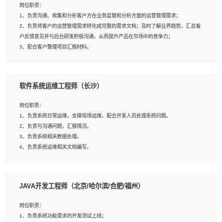
岗位职责：
建深度学习系统环境；
1、负责沟通、收集和分析客户方在业务监管和分析方面的运营管理需求；
4、熟悉OPENCV、HALCON等常用图像处理软件，熟练进行图像处理；
2、负责将客户的运营管理需求转化成完整的需求文档；及时了解业界趋势，汇总客
5、熟悉主流的分类算法、聚类算法和关联分析算法原理，能熟练使用神经网络算法
户反馈意见并与后台研发积极沟通，从而提升产品在市场中的竞争力；
的进行业务建模；
3、配合客户整理项目汇报材料。
6、对OCR领域有深入的研究，熟悉模型调参，压缩和整型化方法；
7、熟悉mysql、oracle、MongoDB、redis等其中一种数据库使用。
岗位要求：
软件系统运维工程师（长沙）
1、3年以上运营或解决方案的工作经验。
2、具备良好的逻辑能力、沟通能力和文字处理能力，能够从海量数据中发现关键特
岗位职责：
征，可独立提出完整的优化方案,并推动方案执行达成结果；熟练使用PPT、
1、负责系统日常运维，支撑现场运维，配合开发人员处理系统问题。
WORD、EXCEL等办公软件；
2、负责与沟通问题，汇报情况。
3、深入理解公司各项AI产品和技术信息；具有较强的文档编写能力，能独立撰写
3、负责系统相关数据处理。
PPT、方案建议书等，面试时需携带个人制作的专业PPT文件进行展示。
4、负责系统运维相关文档编写。
5、负责现场对接客户，沟通事项。
JAVA开发工程师（北京/哈尔滨/合肥/福州）
岗位要求：
1、计算机相关专业本科以上学历，1年以上软件系统运维经验。
岗位职责：
2、精通linux命令。
1、负责系统功能需求的开发测试上线；
3、熟悉oracle、mysql 数据库。