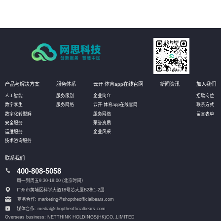
产品与解决方案
服务体系
云开·体育app在线官网
新闻资讯
加入我们
人工智能
服务级别
企业简介
招聘岗位
数字孪生
服务网络
云开·体育app在线官网
联系方式
数字化转型解
服务网络
留言表单
安全服务
荣誉资质
运维服务
企业风采
技术咨询服务
联系我们
400-808-5058
周一到周五9:30-18:00 (北京时间）
广州市黄埔区科学大道18号芯大厦B2栋1-2层
商务合作: marketing@shoptheofficialbears.com
媒体合作: media@shoptheofficialbears.com
Overseas business: NETTHINK HOLDINGS(HK)CO.,LIMITED