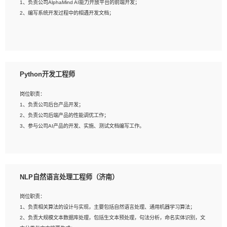
1、负责公司AlphaMind AI能力开放平台的前端开发；
3、具备良好的交流协调能力，有较强的责任感、工作积极主动；
2、编写系统开发过程中的相遇开发文档；
4、有较强的系统需求分析、文档编写能力、沟通能力；
5、具备与多团队合作的经验，良好团队协作精神；
岗位要求：
1、全日制本科及以上学历，计算机相关专业毕业，一年以上前端开发工作经验；
2、熟练掌握HTML、CSS、JavaScript等web相关技术；
Python开发工程师
3、熟悉react/vue/angular任何一种前端框架，熟悉react优先；
4、熟悉webpack配置和git操作；
岗位职责：
5、善于沟通，具有团队意识；
1、负责公司后台产品开发；
2、负责公司后端产品的性能调优工作；
3、参与公司AI产品的开发、实施、测试文档编写工作。
岗位要求:
1、计算机相关专业，本科及以上学历，2年以上后端开发经验，有过运营商项目经
NLP自然语言处理工程师（济南）
验的更佳；
2、熟练python编程语言，熟悉服务端开发流程，熟悉常见的算法和数据结构；
岗位职责：
3、熟悉数据库开发，熟悉Mysql、Oracle、MongoDb数据库应用开发其中一种；
1、负责相关算法的设计与实现，主要包括自然语言处理、通用机器学习算法；
4、熟悉Python Wed框架（Django/Flask...）代码能力优秀，熟悉编码规范和具备
2、负责大规模文本数据库处理，包括生文本预处理，句法分析，命名实体识别，文
良好的文档编写能力）；