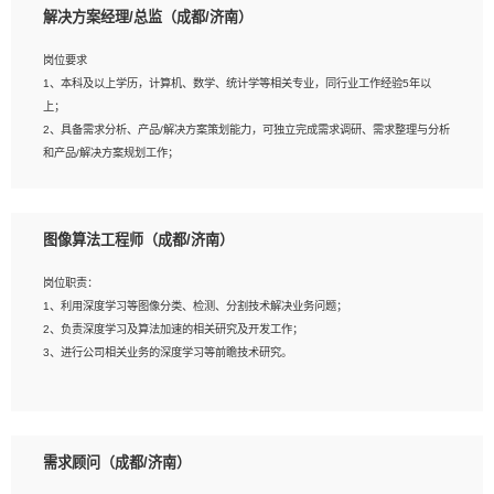
解决方案经理/总监（成都/济南）
岗位要求
岗位要求：
1、本科及以上学历，计算机、数学、统计学等相关专业，同行业工作经验5年以
1、全日制统招本科及以上学历，计算机相关专业毕业，5年以上开发工作经验；
上；
2、具有扎实的java编程功底和良好的编码习惯，有分布式、多线程及高并发系统开
2、具备需求分析、产品/解决方案策划能力，可独立完成需求调研、需求整理与分析
发经验和性能调优经验尤佳；熟悉JVM调优；掌握基础中间件、基础架构方案和云
和产品/解决方案规划工作；
平台、云产品功能特性，熟练使用相关平台的功能和了解其背后实现机制；
3、逻辑缜密，对用户产品/解决方案体验敏感，对数据敏感，有产品/解决方案意
3、精通主流开发框架经验，精通一门主流开发语言；熟悉主流开源框架源码；
识，有主见，以数据为驱动，以结果为导向；
4、具有一定的大中型项目参与经验，有中间件、基础组件和框架的研发经验，具备
4、具有丰富的AI产品/解决方案解决方案经验，能够针对客户的需求，快速响应输出
研发管理流程建设经验；
图像算法工程师（成都/济南）
相关的解决方案，包括视频分析、图像识别、NLP、OCR、机器学习等；
5、熟悉Spring、Mybatis等开源框架和常用apache组件,熟悉Web服务端开发的各
5、具备AI技术背景，掌握TensorFlow、PyTorch、Spark MLlib、SK-Learn等常见
种常用框架和技术Springboot、Shiro、springcloud等；熟悉Linux常用命令和了解
岗位职责：
AI算法框架，对人脸识别、目标检测、图像识别、OCR、NLP等AI算法有深刻理
常用脚本语言，较丰富的线上系统运维经验，复杂问题排查思路清晰。
1、利用深度学习等图像分类、检测、分割技术解决业务问题；
解。具有AI平台级产品/解决方案从业经验者优先。具有大数据技术背景者优先；
2、负责深度学习及算法加速的相关研究及开发工作；
6、具备良好的客户意识与沟通能力，善于学习思考、创新与团队协作，认真负责、
3、进行公司相关业务的深度学习等前瞻技术研究。
执行力与抗压力强。
岗位要求：
1、统招本科以上学历，图形图像、计算机或数学相关专业；
需求顾问（成都/济南）
2、2年以上图像处理开发经验，熟悉python和spark开发；
3、熟练使用TensorFlow、Theano、Keras 及 Caffe 任意一种主流深度学习框架搭