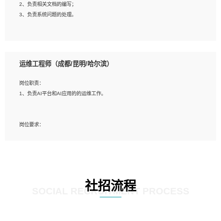
2、负责相关文档的编写；
4、善于沟通，具有良好的团队合作精神和协作能力。
3、负责系统问题的处理。
5、必须有实际的生产环境系统维护经验。
6、有中国移动安全态势系统相关项目经验优先考虑。
岗位要求：
1、精通java编程，熟悉vue和jsp编程；
运维工程师（成都/昆明/哈尔滨）
2、熟悉linux命令；
3、熟练使用springmvc、springcloud、webservice等框架进行开发；
岗位职责：
4、熟练使用oracle、mysql进行开发；
1、负责AI平台和AI应用的的运维工作。
5、熟悉流程开发如使用activiti；
6、计算机相关专业本科以上学历，3年以上开发工作经验。
岗位要求：
1、计算机相关专业，大专以上学历，2年以上开发运维工作经验；
2、必须具备的能力：有丰富的运维开发和K8S运维经验；熟悉K8S、Git、docker
等相关工具使用；熟练掌握Linux环境下的Shell语言 ；工作责任感强、具有良好的
沟通能力、服务意识；
3、掌握Linux环境下的Python编程语言；
社招流程
4、掌握DevOps思想、方法和流程。Jenkins工具使用；
SOCIAL RECRUITMENT PROCESS
5、掌握常见中间件配置与优化，如mysql、nginx等；
6、掌握服务器的维护，熟悉linux系统的常用操作；
7、掌握和第三方系统API接口的维护操作，和安全漏洞扫描的修复工作。