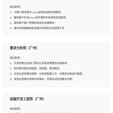
3、能对影片后期进行整体调色控制，具备一定审美感；
岗位职责：
4、在剪辑上会思考，有一定编导思维；
1、为客户提供基于Linux系统的运维支撑服务；
5、踏实， 勤奋，愿意在工作中不断学习，提高自我；
2、解答客户针对Linux及开源软件系统的咨询需求；
6、能与同事友好相处。
3、提供基于客户场景的自动化运维脚本；
4、操作系统健康巡检及操作系统安全加固等工作
岗位要求：
需求分析师（广州）
1、全日制本科计算机相关专业毕业，3年以上相关工作经验；
2、精通linux操作系统的运行维护，具有故障处理的能力
岗位职责：
3、熟练使用脚本语言，shell/python任一种，熟练使用Ansible
1、负责收集业务部门需求以及需求紧要优先级排序；
4、熟悉linux常见服务、中间件的基本原理、部署以及故障处理，如：Mysql、
2、制作需求相关流程图、原型图、需求报告；
Apache、Nginx、Zabbix、Kafka等
3、负责业务的需求调研、分析和管理工作，对需求文档进行管理；
5、熟悉主流虚拟化技术，如：VMware、KVM
4、发现业务操作流程中的痛点，并提出对应的解决方案；
6、具备网络方面的基础知识，熟悉常见的网络协议，如TCP/IP，转发原理，路由优
5、完成其他上级领导交予的任务和工作。
先级等
7、了解容器技术，熟悉docker或podman
8、有良好的文档编写能力和沟通能力，有RHCE证书优先
前端开发工程师（广州）
岗位要求：
1、本科以上学历，一年以上需求分析相关经验者优先；
岗位职责：
2、熟悉产品及需求规划工具，如:Axure、Xmind、MS Project等；