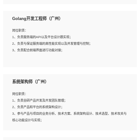
8、具有HCIE/H3CIE/VMware/阿里云等云计算方向认证者优先；
岗位要求：
1、本科以上相关专业毕业，拥有三年以上相关数据工作经验经验。
Golang开发工程师（广州）
2、熟悉PostgreSQL、redis、MongoDB、ElasticSearch等开源数据库运维管理，
拥有开发经验优先。
岗位职责：
3、熟悉Oracle、MySQL、SQLServer中一种或多种优先。
1、负责服务端的API以及平台设计跟实现；
4、熟悉Hadoop、HBASE、Spark等大数据平台优先。
2、负责与保证服务端的高性能实现以及并发管理与控制；
5、熟悉linux或任意一种unix操作系统，如有较强操作系统侧工作经验者优先。
3、负责配合前端界面进行功能对接；
6、具备丰富的项目实施经验，较强的自我学习能力。
7、责任心强，为人友好，沟通能力强，具有良好的团队意识。
岗位要求：
1、本科及以上学历，计算机相关专业；
系统架构师（广州）
2、1年以上Golang开发工作经验，能独立完成相应项目开发；
3、基础扎实、熟悉数据结构与算法，熟悉多线程、多进程、IO复用等并发编程思维
岗位职责：
与实现，熟悉常用开源框架及设计模式；
1、负责自研产品开发及开发团队管理；
4、熟悉Golang、连接池、消息队列等组件使用、熟悉后端开发、测试、调试流程
2、负责产品和平台的系统架构设计；
跟工具使用；
3、参与产品与项目的业务分析、技术方案、系统架构设计、技术选型、技术攻关与
5、对技术有激情，喜欢钻研，能快速接受和掌握新技术，学习能力和工作责任心
核心功能设计与实现；
强，良好的沟通表达能力和团队协作能力。
4、根据业务及技术发展，做前瞻性的技术分析、研究及应用；
5、根据业务架构设计与业务需求，上接业务设计下接系统设计，编写系统概要设
计，指导技术骨干进行系统详细设计。