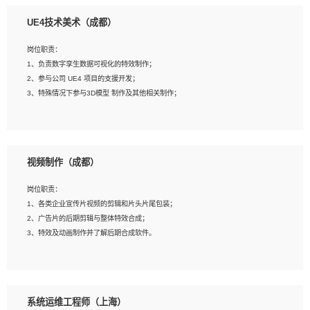
1、全日制本科相关专业，具有相关开发经验?年以上；
UE4技术美术（成都）
2、熟练掌握 Unity3D 程序开发，精通 C# 语言开发；
3、具有大量插件的使用调试经历，开发测试过 UWP 端程序者优先；
岗位职责：
4、有良好的沟通能力和团队合作意识；
1、负责数字孪生数据可视化的特效制作；
5、开发过 HoloLens 程序者优先。
2、参与公司 UE4 项目的支援开发；
3、特殊情况下参与3D模型 制作及其他相关制作；
岗位要求：
1、全日制本科以上学历，美术、动画相关专业毕业，具有相关效果制作经验2年以
视频制作（成都）
上；
2、熟练掌握 Particle 或 Niagara 制作特效模块；
岗位职责：
3、想象力丰富, 有一定的艺术审美深度；
1、各类企业宣传片视频的剪辑和片头片尾包装；
4、有良好的场景特效搭建功底；
2、广告片的后期剪辑与整体特效合成；
5、熟悉 3Ds Max 或者 Maya；
3、特效及动画制作并了解后期合成软件。
6、有良好的沟通能力和团队合作意识；
7、参与过建筑结构表现相关项目者优先
岗位要求：
1、热爱影视，责任心强，有强烈的兴趣和后期制作的主观能动性；
系统运维工程师（上海）
2、熟练使用After Effect、Photo Shop、熟练掌握视频剪辑和特效包装软件；