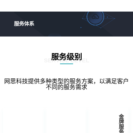
服务体系
服务级别
SERVICE LEVEL
网思科技提供多种类型的服务方案，以满足客户
不同的服务需求
金
牌
服
务