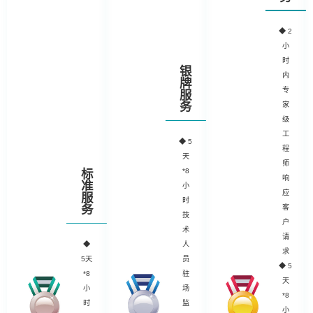
◆
2
小
时
银
内
牌
专
服
务
家
级
工
◆
5
程
天
师
*8
标
响
准
小
应
服
时
务
客
技
户
术
请
◆
人
求
5天
员
◆ 5
*8
驻
天
小
场
*8
时
监
小