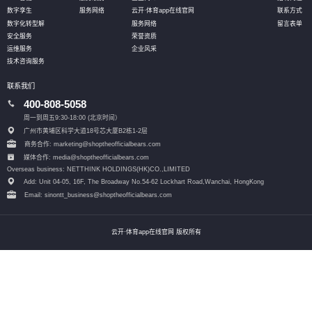
数字孪生
服务网络
云开·体育app在线官网
联系方式
数字化转型解
服务网络
留言表单
安全服务
荣誉资质
运维服务
企业风采
技术咨询服务
联系我们
400-808-5058
周一到周五9:30-18:00 (北京时间）
广州市黄埔区科学大道18号芯大厦B2栋1-2层
商务合作: marketing@shoptheofficialbears.com
媒体合作: media@shoptheofficialbears.com
Overseas business: NETTHINK HOLDINGS(HK)CO.,LIMITED
Add: Unit 04-05, 16F, The Broadway No.54-62 Lockhart Road,
Wanchai, HongKong
Email: sinontt_business@shoptheofficialbears.com
云开·体育app在线官网 版权所有