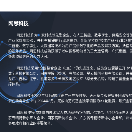
网思科技
网思科技作为一家科技领先型企业，在人工智能、数字孪生、网络安全等
产业化应用经验，并拥有敏锐的行业洞察力。企业坚持以“技术产品+行业场景
工智能、数字孪生、大数据等技术为用户提供数字化的产品及解决方案。凭借
的服务品质，网思科技成功获得了以中国移动为首的三大运营商、广汽集团、
多家顶级客户的大力认可。
网思科技采用“全国整合企业（CIE）”的先进理念，成员企业囊括云开·体育
数字科技有限公司、网思控股（香港）有限公司、星云博创科技有限公司，并
龙江、吉林、辽宁、香港等多个省份及地区设立15家分支机构，构建了覆盖全
撑体系。
网思科技于2023年8月完成了由广州产投领投、天河基金和建智集团跟投
潜在独角兽企业”；2024年9月，完成由范式基金独家领投的A+轮融资，融资
网思科技凭借雄厚的技术实力成功获得CMMI5、CCRC、6个ISO标准
家专精特新小巨人企业、国家高新技术企业、广东省专精特新中小企业和广州
多项政府和行业的重要荣誉。