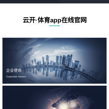
云开·体育app在线官网
COMPANY CULUTURE
企业使命
Corporate mission