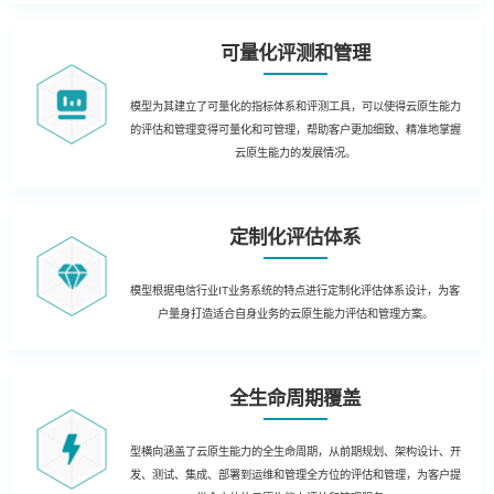
可量化评测和管理
模型为其建立了可量化的指标体系和评测工具，可以使得云原生能力
的评估和管理变得可量化和可管理，帮助客户更加细致、精准地掌握
云原生能力的发展情况。
定制化评估体系
模型根据电信行业IT业务系统的特点进行定制化评估体系设计，为客
户量身打造适合自身业务的云原生能力评估和管理方案。
全生命周期覆盖
型横向涵盖了云原生能力的全生命周期，从前期规划、架构设计、开
发、测试、集成、部署到运维和管理全方位的评估和管理，为客户提