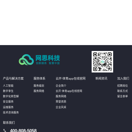
03
客户可以更加精准地定位业务系统中的瓶颈问题，发现性能瓶颈和资源瓶颈，
并从根本上解决问题，提升业务系统的可扩展性和效率。
04
客户可以更全面了解自身业务系统的优劣势和风险点，更好地制定合理的架构
设计和对策方案，在云原生程度上持续提升，提高业务系统的可靠性和稳定
性。
产品与解决方案
服务体系
云开·体育app在线官网
新闻资讯
加入我们
人工智能
服务级别
企业简介
招聘岗位
数字孪生
服务网络
云开·体育app在线官网
联系方式
数字化转型解
服务网络
留言表单
安全服务
荣誉资质
运维服务
企业风采
技术咨询服务
联系我们
400-808-5058