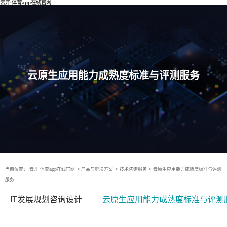
云开·体育app在线官网
云原生应用能力成熟度标准与评测服务
当前位置：
云开·体育app在线官网
>
产品与解决方案
>
技术咨询服务
>
云原生应用能力成熟度标准与评测
服务
IT发展规划咨询设计
云原生应用能力成熟度标准与评测