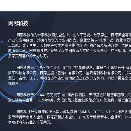
网思科技
网思科技作为一家科技领先型企业，在人工智能、数字孪生、网络安全等
产业化应用经验，并拥有敏锐的行业洞察力。企业坚持以“技术产品+行业场景
工智能、数字孪生、大数据等技术为用户提供数字化的产品及解决方案。凭借
的服务品质，网思科技成功获得了以中国移动为首的三大运营商、广汽集团、
多家顶级客户的大力认可。
网思科技采用“全国整合企业（CIE）”的先进理念，成员企业囊括云开·体育
数字科技有限公司、网思控股（香港）有限公司、星云博创科技有限公司，并
龙江、吉林、辽宁、香港等多个省份及地区设立15家分支机构，构建了覆盖全
撑体系。
网思科技于2023年8月完成了由广州产投领投、天河基金和建智集团跟投
潜在独角兽企业”；2024年9月，完成由范式基金独家领投的A+轮融资，融资
网思科技凭借雄厚的技术实力成功获得CMMI5、CCRC、6个ISO标准
家专精特新小巨人企业、国家高新技术企业、广东省专精特新中小企业和广州
多项政府和行业的重要荣誉。