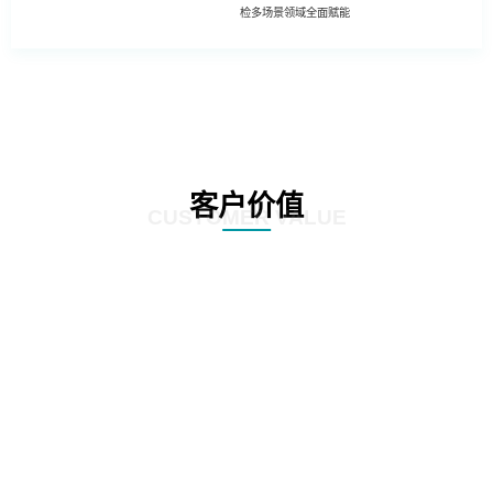
检多场景领域全面赋能
客户价值
CUSTOMER VALUE
01
基于深度学习的照片模糊性检测方法
02
工程照片历史重复性检测方法